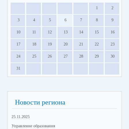
1
2
3
4
5
6
7
8
9
10
11
12
13
14
15
16
17
18
19
20
21
22
23
24
25
26
27
28
29
30
31
Новости региона
25.11.2025
06.
Управление образования
Упр