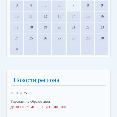
3
4
5
6
7
8
9
10
11
12
13
14
15
16
17
18
19
20
21
22
23
24
25
26
27
28
29
30
31
Новости региона
25.11.2025
06.
Управление образования
Упр
ДОЛГОСРОЧНОЕ СБЕРЕЖЕНИЕ
1 
НА